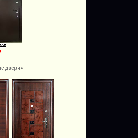
000
0
ие двери
»