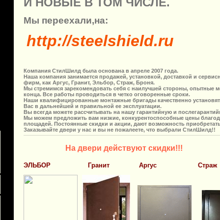
И НОВЫЕ В ТОМ ЧИСЛЕ.
Мы переехали,на:
http://steelshield.ru
Компания СтилШилд была основана в апреле 2007 года.
Наша компания занимается продажей, установкой, доставкой и сервис
фирм, как Аргус, Гранит, Эльбор, Страж, Броня.
Мы стремимся зарекомендовать себя с наилучшей стороны, опытные ме
конца. Все работы проводиться в четко оговоренные сроки.
Наши квалифицированные монтажные бригады качественно установят 
Вас в дальнейшей и правильной ее эксплуатации.
Вы всегда можете рассчитывать на нашу гарантийную и послегаранти
Мы можем предложить вам низкие, конкурентоспособные цены благод
площадей. Постоянные скидки и акции, дают возможность приобретат
Заказывайте двери у нас и вы не пожалеете, что выбрали СтилШилд!!
На двери действуют скидки!!!
ЭЛЬБОР
Гранит
Аргус
Страж