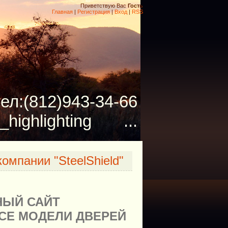
Приветствую Вас
Гость
Главная
|
Регистрация
|
Вход
|
RSS
тел:(812)943-34-66
_highlighting ...
омпании "SteelShield"
НЫЙ САЙТ
СЕ МОДЕЛИ ДВЕРЕЙ