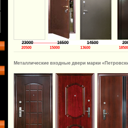
23000
16500
14500
20
20500
15000 13600 1850
Металлические входные двери марки «
Петровск