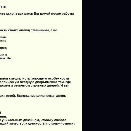
вать
 неважно, вернулись Вы домой после работы
нность своих жилищ
стальными
, а не
 вам
вине
еред
сли о
ем. Но
вызов специалиста, знающего особенности
аллическую входную дверь
именно там, где
ванием и ремонтом
стальных дверей
. И вы
аших гостей. Входная металлическая
дверь
й
ния,
с уникальным дизайном, чтобы у любого
нящий качество, надежность и стиль» - ответит