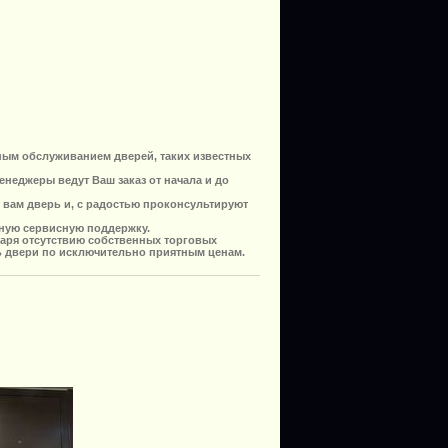
ным обслуживанием дверей, таких известных
неджеры ведут Ваш заказ от начала и до
вам дверь и, с радостью проконсультируют
йную сервисную поддержку.
аря отсутствию собственных торговых
ь двери по исключительно приятным ценам.