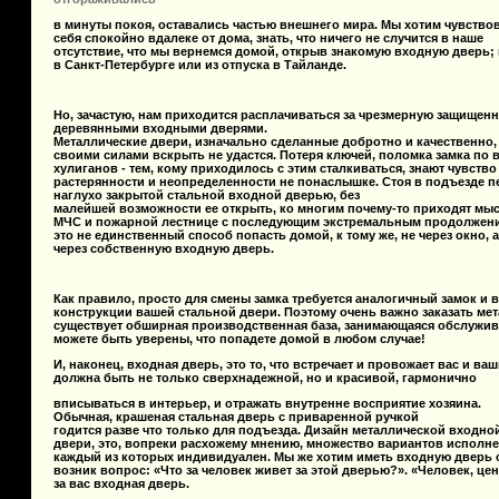
в минуты покоя, оставались частью внешнего мира. Мы хотим чувство
себя спокойно вдалеке от дома, знать, что ничего не случится в наше
отсутствие, что мы вернемся домой, открыв знакомую входную
дверь
;
в
Санкт-Петербурге
или из отпуска в Тайланде.
Но, зачастую, нам приходится расплачиваться за чрезмерную защище
деревянными входными
дверями
.
Металлические двери, изначально сделанные добротно и качественно,
своими силами вскрыть не удастся. Потеря ключей, поломка замка по 
хулиганов - тем, кому приходилось с этим сталкиваться, знают чувство
растерянности и неопределенности не понаслышке. Стоя в подъезде п
наглухо закрытой стальной входной
дверь
ю, без
малейшей возможности ее открыть, ко многим почему-то приходят мы
МЧС и пожарной лестнице с последующим экстремальным продолжени
это не единственный способ попасть домой, к тому же, не через окно, а
через собственную входную
дверь
.
Как правило, просто для смены замка требуется аналогичный замок и 
конструкции вашей
стальной двери
. Поэтому очень важно заказать
мет
существует обширная
производственная
база, занимающаяся обслужи
можете быть уверены, что попадете домой в любом случае!
И, наконец, входная
дверь
, это то, что встречает и провожает вас и в
должна быть не только сверхнадежной, но и красивой, гармонично
вписываться в интерьер, и отражать внутренне восприятие хозяина.
Обычная, крашеная
стальная дверь
с приваренной ручкой
годится разве что только для подъезда. Дизайн металлической входно
двери, это, вопреки расхожему мнению, множество вариантов исполне
каждый из которых индивидуален. Мы же хотим иметь входную
дверь
возник вопрос: «Что за человек живет за этой
дверью
?». «Человек, це
за вас входная
дверь
.