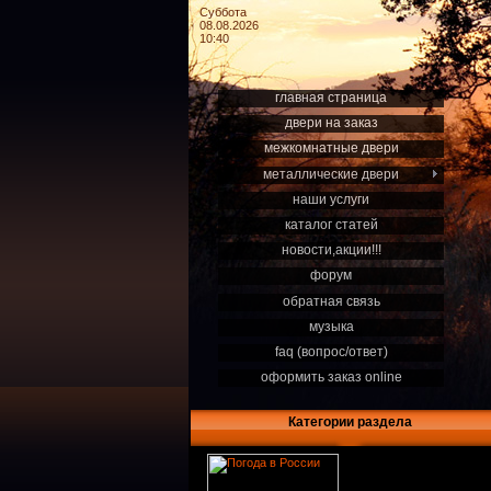
Суббота
08.08.2026
10:40
главная страница
двери на заказ
межкомнатные двери
металлические двери
наши услуги
каталог статей
новости,акции!!!
форум
обратная связь
музыка
faq (вопрос/ответ)
оформить заказ online
Категории раздела